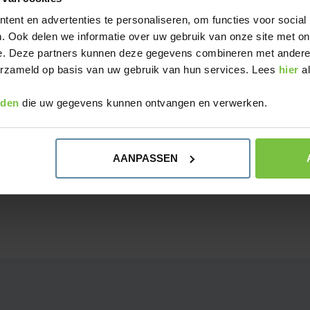
-ID
ent en advertenties te personaliseren, om functies voor social
. Ook delen we informatie over uw gebruik van onze site met on
e. Deze partners kunnen deze gegevens combineren met andere i
unnen we kleine handmatige reparaties op afstand beo
verzameld op basis van uw gebruik van hun services. Lees
hier
a
. Gecompliceerde of meer omvangrijke reparaties vra
 plekke te beoordelen. Op basis van die inspectie doen
rden
die uw gegevens kunnen ontvangen en verwerken.
 van technieken en de kosten onderbouwd.
aast betonreparatie kun je bij Soil-ID ook terecht voo
AANPASSEN