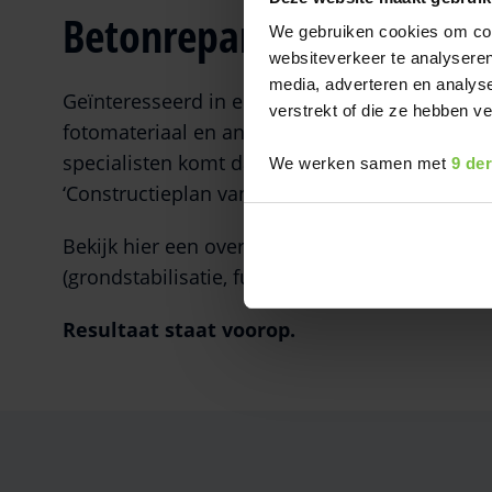
Betonreparatie door Soil
We gebruiken cookies om cont
websiteverkeer te analyseren
media, adverteren en analys
Geïnteresseerd in een offerte? In principe k
verstrekt of die ze hebben 
fotomateriaal en andere relevante informatie
specialisten komt dan langs om de situatie ter
We werken samen met
9 de
‘Constructieplan van Aanpak’ worden de inzet
Bekijk hier een overzicht van onze
diensten
. N
(grondstabilisatie, funderingen).
Resultaat staat voorop.