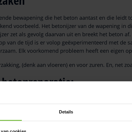
zaken
de bewapening die het beton aantast en die leidt to
ekend voorbeeld. Het betonijzer van de wapening in d
zer zet als gevolg daarvan uit en breekt het beton af
oop van de tijd is er volop geëxperimenteerd met de s
urzaam. Elk voorkomend probleem heeft een eigen op
rzakking, (denk aan vloeren) en voor zuren. En, net zo
 betonreparatie:
ssing kiezen;
Details
 van cookies