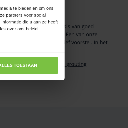
 media te bieden en om ons
ze partners voor social
nformatie die u aan ze heeft
ordelen en begroten. Op basis van goed
lles over ons beleid.
gen om persoonlijk contact. Een van onze
 wij daarna een constructief voorstel. In het
r diensten zoals
permeation grouting
ALLES TOESTAAN