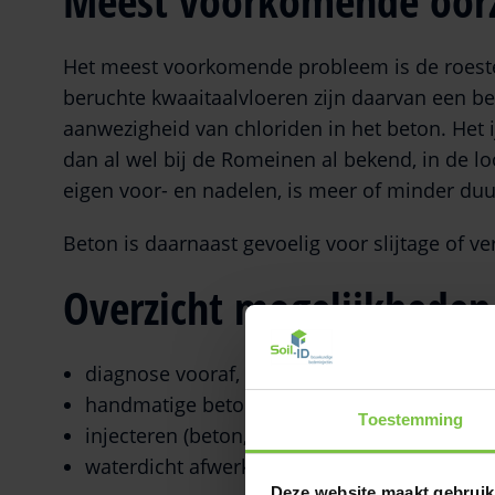
Meest voorkomende oor
Het meest voorkomende probleem is de roesten
beruchte kwaaitaalvloeren zijn daarvan een b
aanwezigheid van chloriden in het beton. Het ij
dan al wel bij de Romeinen al bekend, in de l
eigen voor- en nadelen, is meer of minder du
Beton is daarnaast gevoelig voor slijtage of ve
Overzicht mogelijkheden
diagnose vooraf, probleem analyseren, oplo
handmatige betonreparatie;
Toestemming
injecteren (beton, metselwerk);
waterdicht afwerken, pleisteren.
Deze website maakt gebruik