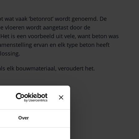
t wat vaak ‘betonrot’ wordt genoemd. De
ie vloeren wordt aangetast door de
. Het is een voorbeeld uit vele, want beton was
amenstelling ervan en elk type beton heeft
lossing.
als elk bouwmateriaal, veroudert het.
Over