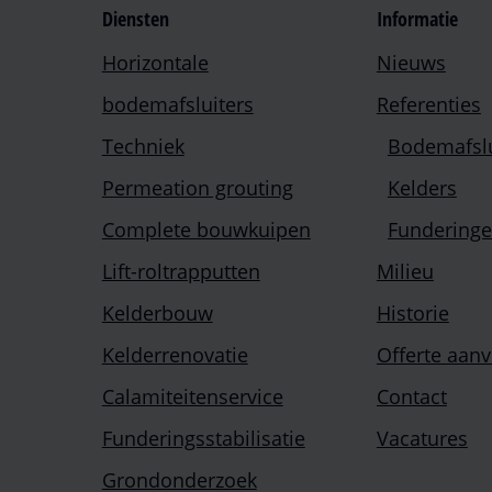
Diensten
Informatie
Horizontale
Nieuws
bodemafsluiters
Referenties
Techniek
Bodemafslu
Permeation grouting
Kelders
Complete bouwkuipen
Fundering
Lift-roltrapputten
Milieu
Kelderbouw
Historie
Kelderrenovatie
Offerte aan
Calamiteitenservice
Contact
Funderingsstabilisatie
Vacatures
Grondonderzoek