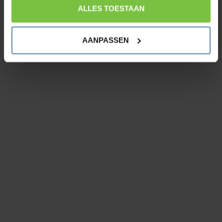
ALLES TOESTAAN
We werken samen met
9 derden
die uw gegevens
kunnen ontvangen en verwerken.
AANPASSEN